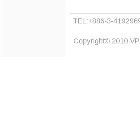
TEL:+886-3-419
Copyright© 2010 VPE